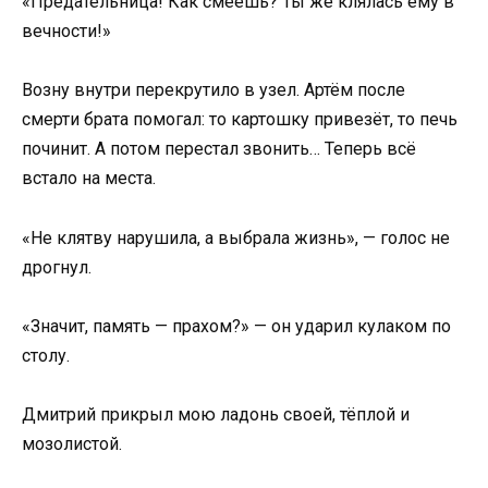
«Предательница! Как смеешь? Ты же клялась ему в
вечности!»
Возну внутри перекрутило в узел. Артём после
смерти брата помогал: то картошку привезёт, то печь
починит. А потом перестал звонить… Теперь всё
встало на места.
«Не клятву нарушила, а выбрала жизнь», — голос не
дрогнул.
«Значит, память — прахом?» — он ударил кулаком по
столу.
Дмитрий прикрыл мою ладонь своей, тёплой и
мозолистой.