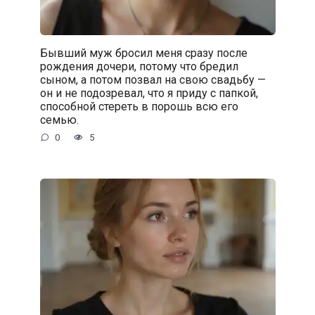
Бывший муж бросил меня сразу после
рождения дочери, потому что бредил
сыном, а потом позвал на свою свадьбу —
он и не подозревал, что я приду с папкой,
способной стереть в порошь всю его
семью.
0
5