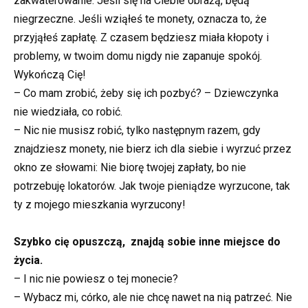
zakwaterowanie. Jeśli się na Ciebie obrażą, będą
niegrzeczne. Jeśli wziąłeś te monety, oznacza to, że
przyjąłeś zapłatę. Z czasem będziesz miała kłopoty i
problemy, w twoim domu nigdy nie zapanuje spokój.
Wykończą Cię!
– Co mam zrobić, żeby się ich pozbyć? – Dziewczynka
nie wiedziała, co robić.
– Nic nie musisz robić, tylko następnym razem, gdy
znajdziesz monety, nie bierz ich dla siebie i wyrzuć przez
okno ze słowami: Nie biorę twojej zapłaty, bo nie
potrzebuję lokatorów. Jak twoje pieniądze wyrzucone, tak
ty z mojego mieszkania wyrzucony!
Szybko cię opuszczą, znajdą sobie inne miejsce do
życia.
– I nic nie powiesz o tej monecie?
– Wybacz mi, córko, ale nie chcę nawet na nią patrzeć. Nie