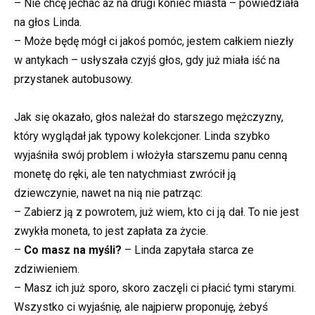
– Nie chcę jechać aż na drugi koniec miasta – powiedziała
na głos Linda.
– Może będę mógł ci jakoś pomóc, jestem całkiem niezły
w antykach – usłyszała czyjś głos, gdy już miała iść na
przystanek autobusowy.
Jak się okazało, głos należał do starszego mężczyzny,
który wyglądał jak typowy kolekcjoner. Linda szybko
wyjaśniła swój problem i włożyła starszemu panu cenną
monetę do ręki, ale ten natychmiast zwrócił ją
dziewczynie, nawet na nią nie patrząc:
– Zabierz ją z powrotem, już wiem, kto ci ją dał. To nie jest
zwykła moneta, to jest zapłata za życie.
–
Co masz na myśli?
– Linda zapytała starca ze
zdziwieniem.
– Masz ich już sporo, skoro zaczęli ci płacić tymi starymi.
Wszystko ci wyjaśnię, ale najpierw proponuję, żebyś