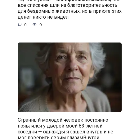
все списания шли на благотворительность
для бездомных животных, но в приюте этих
денег никто не видел.
0
0
Странный молодой человек постоянно
появлялся у дверей моей 83-летней
соседки — однажды я зашел внутрь и не
мог поверить своим глазамВнутри