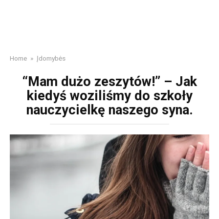
Home
»
Įdomybės
“Mam dużo zeszytów!” – Jak
kiedyś woziliśmy do szkoły
nauczycielkę naszego syna.