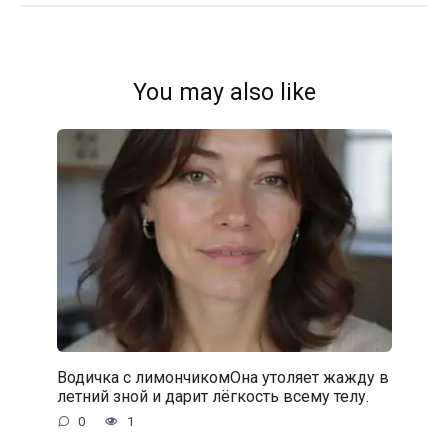
You may also like
Водичка с лимончикомОна утоляет жажду в
летний зной и дарит лёгкость всему телу.
0
1