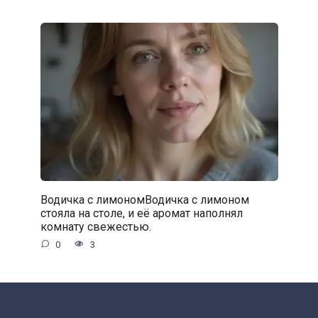
Водичка с лимономВодичка с лимоном
стояла на столе, и её аромат наполнял
комнату свежестью.
0
3