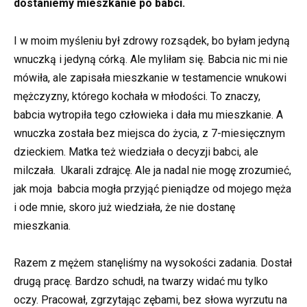
dostaniemy mieszkanie po babci.
I w moim myśleniu był zdrowy rozsądek, bo byłam jedyną
wnuczką i jedyną córką. Ale myliłam się. Babcia nic mi nie
mówiła, ale zapisała mieszkanie w testamencie wnukowi
mężczyzny, którego kochała w młodości. To znaczy,
babcia wytropiła tego człowieka i dała mu mieszkanie. A
wnuczka została bez miejsca do życia, z 7-miesięcznym
dzieckiem. Matka też wiedziała o decyzji babci, ale
milczała. Ukarali zdrajcę. Ale ja nadal nie mogę zrozumieć,
jak moja babcia mogła przyjąć pieniądze od mojego męża
i ode mnie, skoro już wiedziała, że nie dostanę
mieszkania.
Razem z mężem stanęliśmy na wysokości zadania. Dostał
drugą pracę. Bardzo schudł, na twarzy widać mu tylko
oczy. Pracował, zgrzytając zębami, bez słowa wyrzutu na