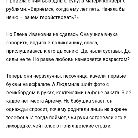
Провела с ним выходные, сунула матери конверт с
рублями: «Вернёмся, когда ему лет пять. Наняла бы
няню — зачем геройствовать?»
Но Елена Ивановна не сдалась. Она учила внука
говорить, водила в поликлинику, спала,
прислушиваясь к его дыханию. Да, ныли суставы. Да,
силы не те. Но разве любовь измеряется возрастом?
Теперь они неразлучны: песочница, качели, первые
буквы на асфальте. А Людмила шлёт фото с
вейкбордом в руках, коктейлями на фоне заката. В её
кадре нет места Артёму. Но бабушка знает: он
однажды спросит, почему родители лишь на экране
телефона. И тогда поймёт, чьи руки согревали его в
лихорадке, чей голос отгонял детские страхи.