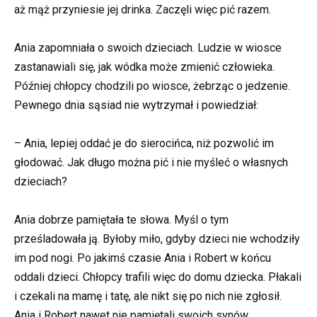
aż mąż przyniesie jej drinka. Zaczęli więc pić razem.
Ania zapomniała o swoich dzieciach. Ludzie w wiosce
zastanawiali się, jak wódka może zmienić człowieka.
Później chłopcy chodzili po wiosce, żebrząc o jedzenie.
Pewnego dnia sąsiad nie wytrzymał i powiedział:
– Ania, lepiej oddać je do sierocińca, niż pozwolić im
głodować. Jak długo można pić i nie myśleć o własnych
dzieciach?
Ania dobrze pamiętała te słowa. Myśl o tym
prześladowała ją. Byłoby miło, gdyby dzieci nie wchodziły
im pod nogi. Po jakimś czasie Ania i Robert w końcu
oddali dzieci. Chłopcy trafili więc do domu dziecka. Płakali
i czekali na mamę i tatę, ale nikt się po nich nie zgłosił.
Ania i Robert nawet nie pamiętali swoich synów.