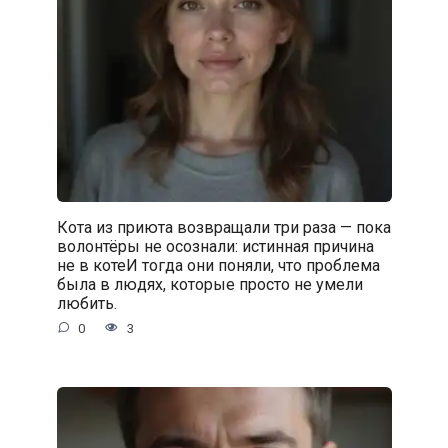
Кота из приюта возвращали три раза — пока
волонтёры не осознали: истинная причина
не в котеИ тогда они поняли, что проблема
была в людях, которые просто не умели
любить.
0
3