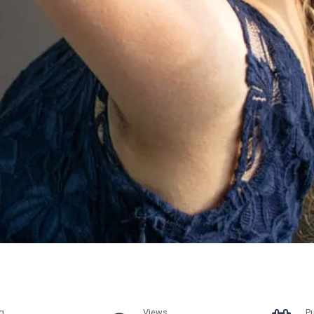
g
Views
P