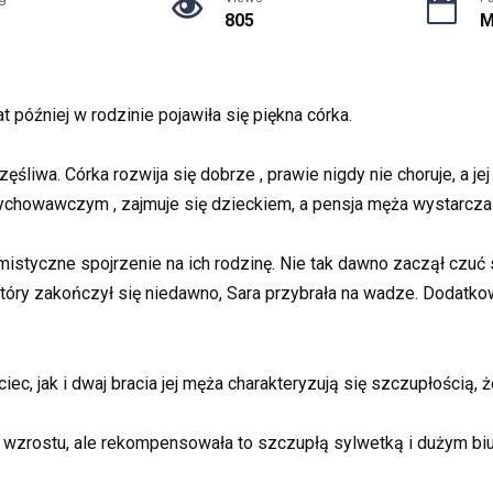
805
M
at później w rodzinie pojawiła się piękna córka.
częśliwa. Córka rozwija się dobrze , prawie nigdy nie choruje, a
wychowawczym , zajmuje się dzieckiem, a pensja męża wystarcza 
mistyczne spojrzenie na ich rodzinę. Nie tak dawno zaczął czu
, który zakończył się niedawno, Sara przybrała na wadze. Dodatko
ec, jak i dwaj bracia jej męża charakteryzują się szczupłością, 
 wzrostu, ale rekompensowała to szczupłą sylwetką i dużym biu