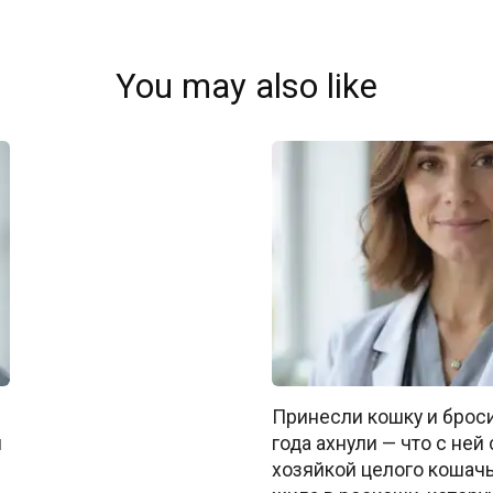
You may also like
Принесли кошку и броси
л
года ахнули — что с ней
хозяйкой целого кошачь