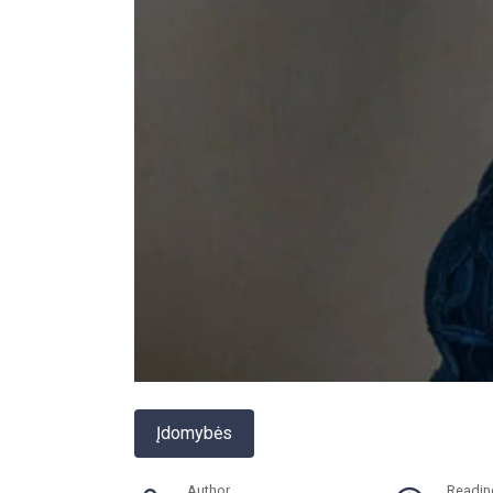
Įdomybės
Author
Readin