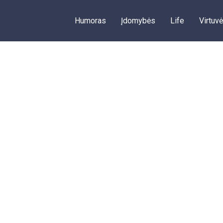
Humoras
Įdomybės
Life
Virtuvė