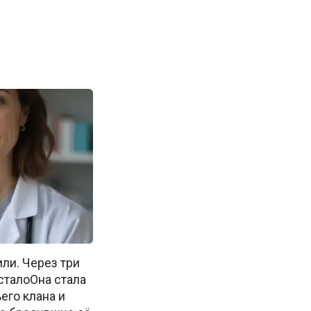
ли. Через три
 сталоОна стала
его клана и