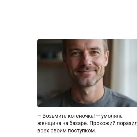
— Возьмите котёночка! — умоляла
женщина на базаре. Прохожий порази
всех своим поступком.