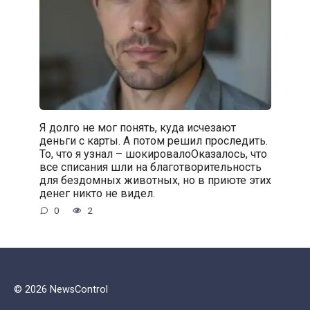
Я долго не мог понять, куда исчезают
деньги с карты. А потом решил проследить.
То, что я узнал – шокировалоОказалось, что
все списания шли на благотворительность
для бездомных животных, но в приюте этих
денег никто не видел.
0
2
© 2026 NewsControl