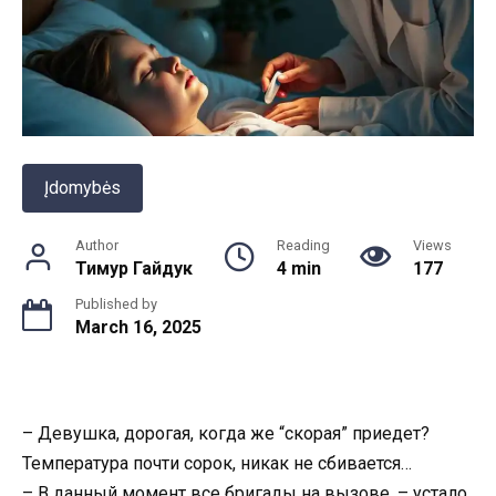
Įdomybės
Author
Reading
Views
Тимур Гайдук
4 min
177
Published by
March 16, 2025
– Девушка, дорогая, когда же “скорая” приедет?
Температура почти сорок, никак не сбивается…
– В данный момент все бригады на вызове, – устало