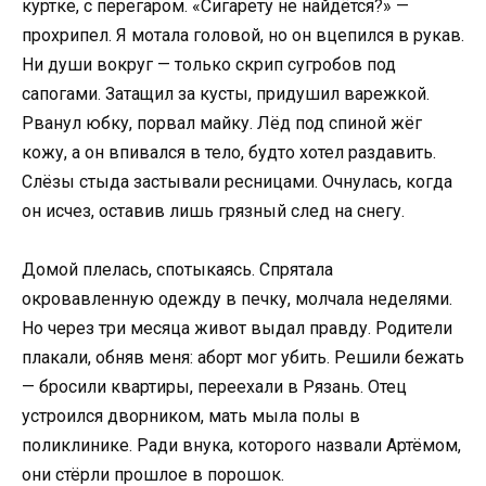
куртке, с перегаром. «Сигарету не найдётся?» —
прохрипел. Я мотала головой, но он вцепился в рукав.
Ни души вокруг — только скрип сугробов под
сапогами. Затащил за кусты, придушил варежкой.
Рванул юбку, порвал майку. Лёд под спиной жёг
кожу, а он впивался в тело, будто хотел раздавить.
Слёзы стыда застывали ресницами. Очнулась, когда
он исчез, оставив лишь грязный след на снегу.
Домой плелась, спотыкаясь. Спрятала
окровавленную одежду в печку, молчала неделями.
Но через три месяца живот выдал правду. Родители
плакали, обняв меня: аборт мог убить. Решили бежать
— бросили квартиры, переехали в Рязань. Отец
устроился дворником, мать мыла полы в
поликлинике. Ради внука, которого назвали Артёмом,
они стёрли прошлое в порошок.