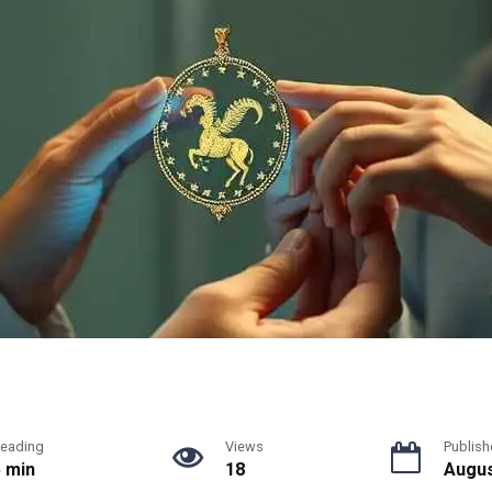
eading
Views
Publish
5 min
18
Augus