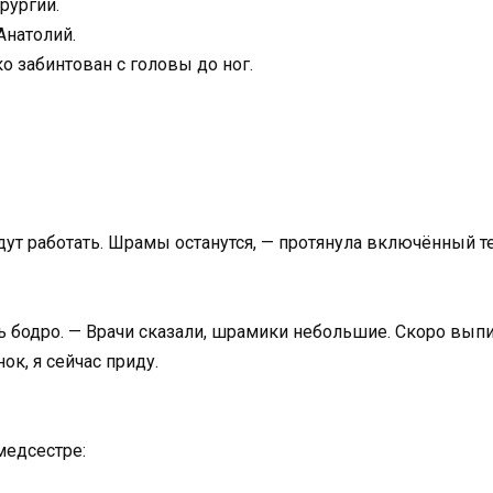
рургии.
Анатолий.
ко забинтован с головы до ног.
дут работать. Шрамы останутся, — протянула включённый т
ть бодро. — Врачи сказали, шрамики небольшие. Скоро вып
ок, я сейчас приду.
медсестре: