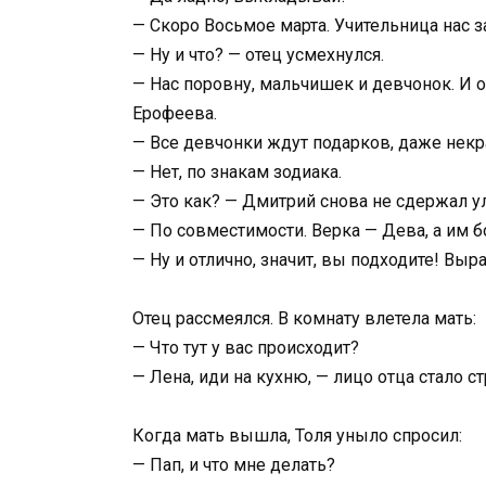
— Скоро Восьмое марта. Учительница нас 
— Ну и что? — отец усмехнулся.
— Нас поровну, мальчишек и девчонок. И о
Ерофеева.
— Все девчонки ждут подарков, даже некра
— Нет, по знакам зодиака.
— Это как? — Дмитрий снова не сдержал у
— По совместимости. Верка — Дева, а им бо
— Ну и отлично, значит, вы подходите! Вы
Отец рассмеялся. В комнату влетела мать:
— Что тут у вас происходит?
— Лена, иди на кухню, — лицо отца стало с
Когда мать вышла, Толя уныло спросил:
— Пап, и что мне делать?