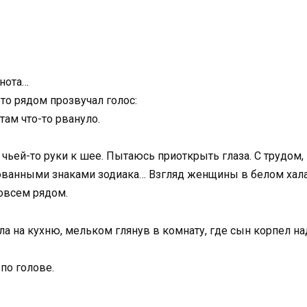
нота…
-то рядом прозвучал голос:
там что-то рвануло.
чьей-то руки к шее. Пытаюсь приоткрыть глаза. С трудом,
ованными знаками зодиака… Взгляд женщины в белом хал
овсем рядом.
а на кухню, мельком глянув в комнату, где сын корпел над
 по голове.