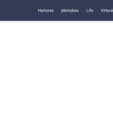
Humoras
Įdomybės
Life
Virtuvė