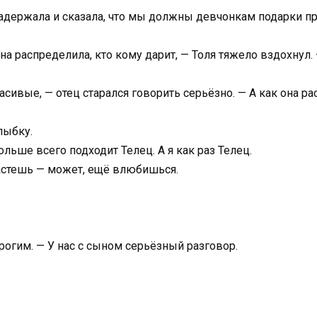
задержала и сказала, что мы должны девчонкам подарки пр
на распределила, кто кому дарит, — Толя тяжело вздохнул.
сивые, — отец старался говорить серьёзно. — А как она р
лыбку.
льше всего подходит Телец. А я как раз Телец.
растешь — может, ещё влюбишься.
трогим. — У нас с сыном серьёзный разговор.