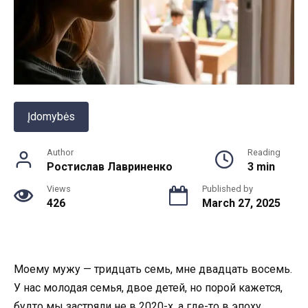
Įdomybės
Author
Reading
Ростислав Лавриненко
3 min
Views
Published by
426
March 27, 2025
Моему мужу — тридцать семь, мне двадцать восемь.
У нас молодая семья, двое детей, но порой кажется,
будто мы застряли не в 2020-х, а где-то в эпоху