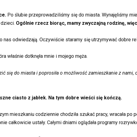
ce.
Po ślubie przeprowadziliśmy się do miasta. Wynajęliśmy mie
 dzieci.
Ogólnie rzecz biorąc, mamy zwyczajną rodzinę, więc
 nas odwiedzają. Oczywiście staramy się utrzymywać dobre rel
tóra właśnie dotknęła mnie i mojego męża.
 się do miasta i poprosiła o możliwość zamieszkanie z nami, do
zne ciasto z jabłek. Na tym dobre wieści się kończą.
 mieszkaniu codziennie chodziła szukać pracy, wracała po połud
pnie całkowicie ustały. Całymi dniami oglądała programy rozrywk