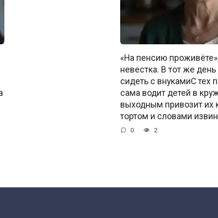
«На пенсию проживёте»,
невестка. В тот же день
сидеть с внукамиС тех 
а
сама водит детей в круж
выходным привозит их к
тортом и словами извин
0
2