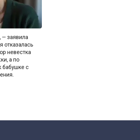
 — заявила
 я отказалась
пор невестка
ки, а по
 бабушке с
ения.