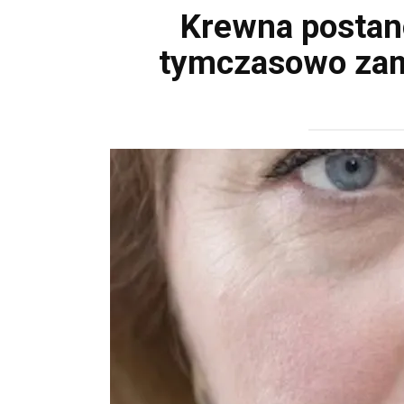
Krewna postano
tymczasowo zami