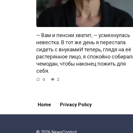
— Вам и пенсии хватит, — усмехнулась
невестка. В тот же день я перестала
сидеть с внукамиИ теперь, глядя на её
растерянное лицо, я спокойно собирал
чемодан, чтобы наконец пожить для
себя.
0
2
Home
Privacy Policy
© 2026 NewsControl