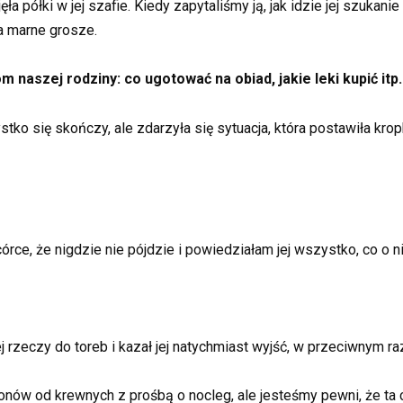
a półki w jej szafie. Kiedy zapytaliśmy ją, jak idzie jej szukani
za marne grosze.
aszej rodziny: co ugotować na obiad, jakie leki kupić itp.
tko się skończy, ale zdarzyła się sytuacja, która postawiła krop
ce, że nigdzie nie pójdzie i powiedziałam jej wszystko, co o ni
jej rzeczy do toreb i kazał jej natychmiast wyjść, w przeciwnym 
nów od krewnych z prośbą o nocleg, ale jesteśmy pewni, że ta c