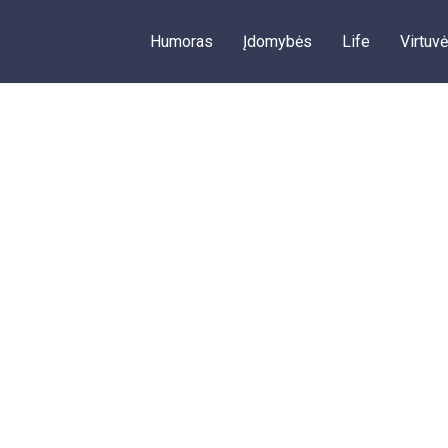
Humoras
Įdomybės
Life
Virtuvė