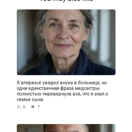
Я впервые увидел внука в больнице, но
одна единственная фраза медсестры
полностью перевернула всё, что я знал о
семье сына.
0
7