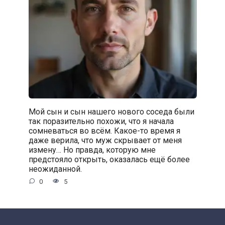
Мой сын и сын нашего нового соседа были
так поразительно похожи, что я начала
сомневаться во всём. Какое-то время я
даже верила, что муж скрывает от меня
измену… Но правда, которую мне
предстояло открыть, оказалась ещё более
неожиданной.
0
5