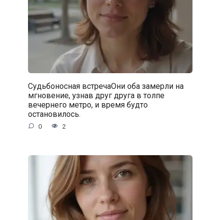
Судьбоносная встречаОни оба замерли на
мгновение, узнав друг друга в толпе
вечернего метро, и время будто
остановилось.
0
2