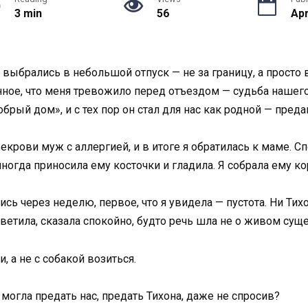
3 min
56
Apr
выбрались в небольшой отпуск — не за границу, а просто 
енное, что меня тревожило перед отъездом — судьба нашег
обрый дом», и с тех пор он стал для нас как родной — пред
екрови муж с аллергией, и в итоге я обратилась к маме. Сп
ногда приносила ему косточки и гладила. Я собрала ему ко
ь через неделю, первое, что я увидела — пустота. Ни Тихон
ответила, сказала спокойно, будто речь шла не о живом суще
, а не с собакой возиться.
 могла предать нас, предать Тихона, даже не спросив?