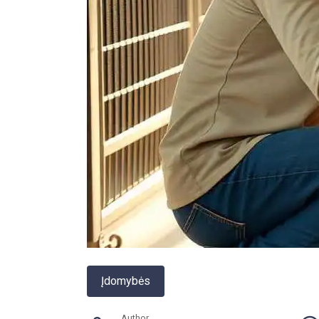
Įdomybės
Author