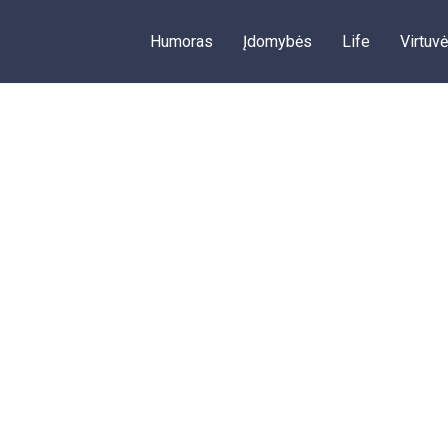
Humoras
Įdomybės
Life
Virtuvė