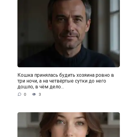
Кошка принялась будить хозяина ровно в
три ночи, а на четвёртые сутки до него
дошло, в чём дело…
0
3