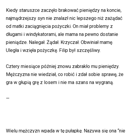
Kiedy staruszce zaczęło brakować pieniędzy na koncie,
najmądrzejszy syn nie znalazł nic lepszego niż zażądać
od matki zaciągnięcia pożyczki. On miał problemy z
długami i windykatorami, ale mama na pewno dostanie
pieniądze. Nalegał. Żądał. Krzyczał. Obwiniał mamę.
Uległa i wzięła pożyczkę. Filip był szczęśliwy.
Cztery miesiące później znowu zabrakło mu pieniędzy.
Mężczyzna nie wiedział, co robić i zdał sobie sprawę, że
gra w głupią grę z losem i nie ma szans na wygraną.
—
Wielu mężczyzn wpada w tę pułapkę. Nazywa się ona “nie