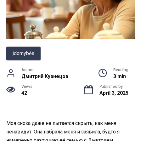
Įdomybės
Author
Reading
Дмитрий Кузнецов
3 min
Views
Published by
42
April 3, 2025
Моя сноха даже не пытается скрыть, как меня
ненавидит. Она набрала меня и заявила, будто я
намеренно разрушаю её семью с Дмитрием.