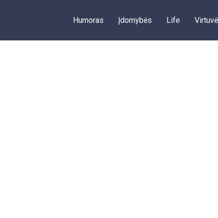
Humoras
Įdomybės
Life
Virtuvė