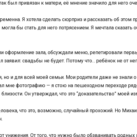
ак был привязан к матери, её мнение значило для него оч
еременна. Я хотела сделать сюрприз и рассказать об этом 
 могла бы стать для него потрясением. Я мечтала сказать о
и оформление зала, обсуждали меню, репетировали первы
заявил: свадьбы не будет. Потому что… ребёнок не от нег
я, но и для всей моей семьи. Мои родители даже не знали о
азал мне фотографию — я стою на пешеходном переходе ря
близости. Он утверждал, что это “доказательство” моей и
человека, что это, возможно, случайный прохожий. Но Михаи
.
 от унижения. От того, что нужно было обзванивать родных 