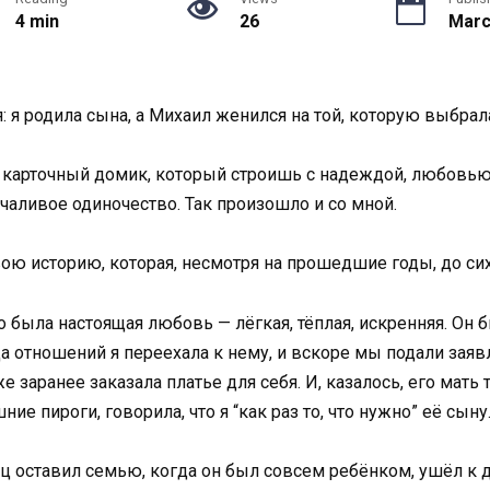
4 min
26
Marc
 я родила сына, а Михаил женился на той, которую выбрала
 карточный домик, который строишь с надеждой, любовью 
чаливое одиночество. Так произошло и со мной.
свою историю, которая, несмотря на прошедшие годы, до си
 была настоящая любовь — лёгкая, тёплая, искренняя. Он бы
а отношений я переехала к нему, и вскоре мы подали заяв
е заранее заказала платье для себя. И, казалось, его мат
е пироги, говорила, что я “как раз то, что нужно” её сыну
ц оставил семью, когда он был совсем ребёнком, ушёл к д