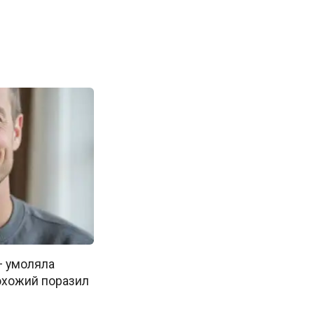
— умоляла
охожий поразил