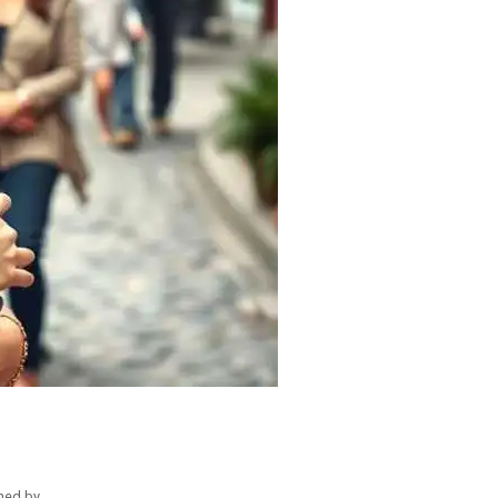
hed by