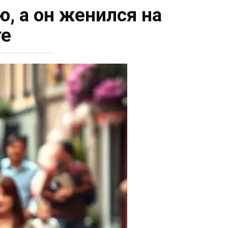
ю, а он женился на
те