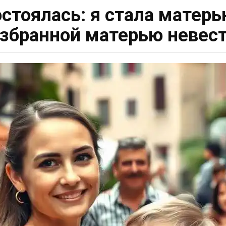
стоялась: я стала матерь
збранной матерью невес