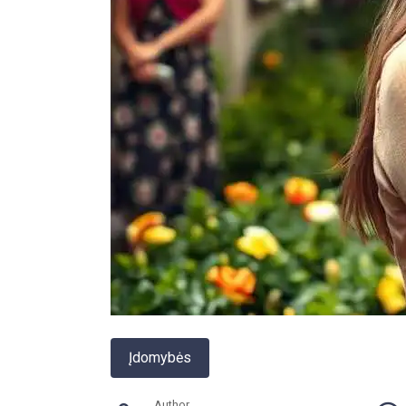
Įdomybės
Author