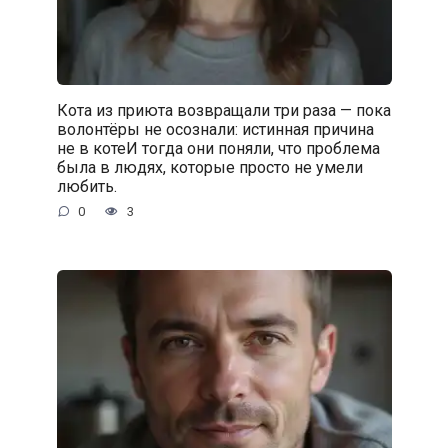
Кота из приюта возвращали три раза — пока
волонтёры не осознали: истинная причина
не в котеИ тогда они поняли, что проблема
была в людях, которые просто не умели
любить.
0
3