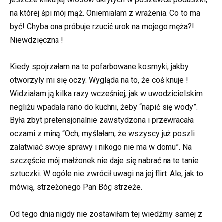
na której śpi mój mąż. Oniemiałam z wrażenia. Co to ma
być! Chyba ona próbuje rzucić urok na mojego męża?!
Niewdzięczna !
Kiedy spojrzałam na te pofarbowane kosmyki, jakby
otworzyły mi się oczy. Wygląda na to, że coś knuje !
Widziałam ją kilka razy wcześniej, jak w uwodzicielskim
negliżu wpadała rano do kuchni, żeby “napić się wody”.
Była zbyt pretensjonalnie zawstydzona i przewracała
oczami z miną “Och, myślałam, że wszyscy już poszli
załatwiać swoje sprawy i nikogo nie ma w domu”. Na
szczęście mój małżonek nie daje się nabrać na te tanie
sztuczki. W ogóle nie zwrócił uwagi na jej flirt. Ale, jak to
mówią, strzeżonego Pan Bóg strzeże.
Od tego dnia nigdy nie zostawiłam tej wiedźmy samej z