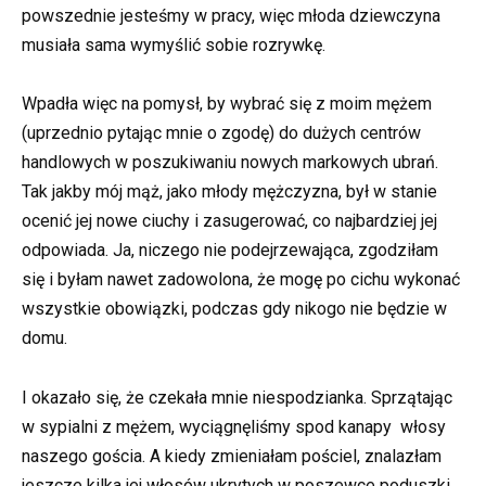
powszednie jesteśmy w pracy, więc młoda dziewczyna
musiała sama wymyślić sobie rozrywkę.
Wpadła więc na pomysł, by wybrać się z moim mężem
(uprzednio pytając mnie o zgodę) do dużych centrów
handlowych w poszukiwaniu nowych markowych ubrań.
Tak jakby mój mąż, jako młody mężczyzna, był w stanie
ocenić jej nowe ciuchy i zasugerować, co najbardziej jej
odpowiada. Ja, niczego nie podejrzewająca, zgodziłam
się i byłam nawet zadowolona, że mogę po cichu wykonać
wszystkie obowiązki, podczas gdy nikogo nie będzie w
domu.
I okazało się, że czekała mnie niespodzianka. Sprzątając
w sypialni z mężem, wyciągnęliśmy spod kanapy włosy
naszego gościa. A kiedy zmieniałam pościel, znalazłam
jeszcze kilka jej włosów ukrytych w poszewce poduszki,