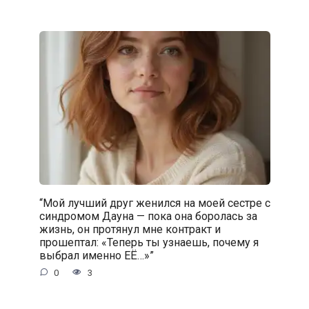
“Мой лучший друг женился на моей сестре с
синдромом Дауна — пока она боролась за
жизнь, он протянул мне контракт и
прошептал: «Теперь ты узнаешь, почему я
выбрал именно ЕЁ…»”
0
3