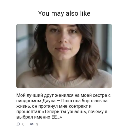
You may also like
Мой лучший друг женился на моей сестре с
синдромом Дауна — Пока она боролась за
жизнь, он протянул мне контракт и
прошептал: «Теперь ты узнаешь, почему я
выбрал именно ЕЁ…»
0
3