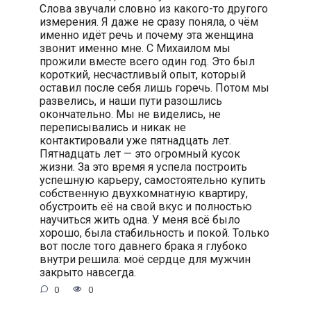
Слова звучали словно из какого-то другого
измерения. Я даже не сразу поняла, о чём
именно идёт речь и почему эта женщина
звонит именно мне. С Михаилом мы
прожили вместе всего один год. Это был
короткий, несчастливый опыт, который
оставил после себя лишь горечь. Потом мы
развелись, и наши пути разошлись
окончательно. Мы не виделись, не
переписывались и никак не
контактировали уже пятнадцать лет.
Пятнадцать лет — это огромный кусок
жизни. За это время я успела построить
успешную карьеру, самостоятельно купить
собственную двухкомнатную квартиру,
обустроить её на свой вкус и полностью
научиться жить одна. У меня всё было
хорошо, была стабильность и покой. Только
вот после того давнего брака я глубоко
внутри решила: моё сердце для мужчин
закрыто навсегда.
0
0