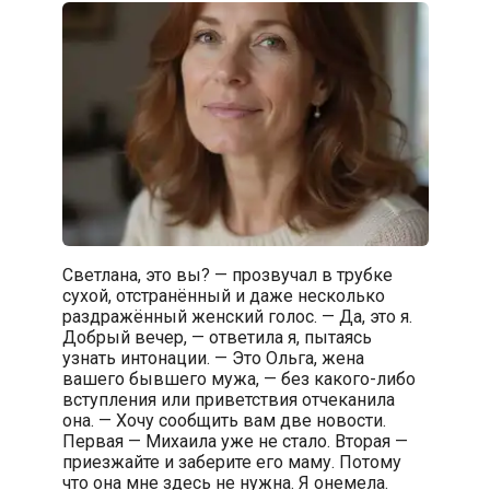
Светлана, это вы? — прозвучал в трубке
сухой, отстранённый и даже несколько
раздражённый женский голос. — Да, это я.
Добрый вечер, — ответила я, пытаясь
узнать интонации. — Это Ольга, жена
вашего бывшего мужа, — без какого-либо
вступления или приветствия отчеканила
она. — Хочу сообщить вам две новости.
Первая — Михаила уже не стало. Вторая —
приезжайте и заберите его маму. Потому
что она мне здесь не нужна. Я онемела.