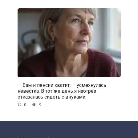
— Вам и пенсии хватит, — усмехнулась
невестка. В тот же день я наотрез
отказалась сидеть с внуками.
0
9