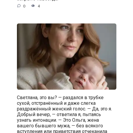
0
4
Светлана, это вы? — раздался в трубке
сухой, отстранённый и даже слегка
раздражённый женский голос. — Да, это я.
Добрый вечер, — ответила я, пытаясь
узнать интонации. — Это Ольга, жена
вашего бывшего мужа, — без всякого
вступления или приветствия отчеканила