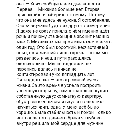
она. — Хочу сообщить вам две новости.
Первая — Михаила больше нет. Вторая —
приезжайте и заберите его маму. Потому
что она мне здесь не нужна. Я остолбенела.
Слова звучали будто из другого измерения.
Я даже не сразу поняла, о чём именно идёт
речь и почему эта женщина звонит именно
мне. С Михаилом мы прожили вместе всего
один год. Это был короткий, несчастливый
опыт, оставивший лишь горечь. Потом мы
развелись, и наши пути разошлись
окончательно. Мы не виделись, не
переписывались и никак не
контактировали уже пятнадцать лет.
Пятнадцать лет — это огромный кусок
жизни. За это время я успела построить
успешную карьеру, самостоятельно купить
собственную двухкомнатную квартиру,
обустроить её на свой вкус и полностью
научиться жить одна. У меня всё было
хорошо, была стабильность и покой. Только
вот после того давнего брака я глубоко
внутри решила: моё сердце для мужчин