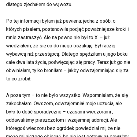
dlatego zjechałem do wąwozu.
Po tej informacji byłam już pewiena: jedna z osób, o
których pisałem, postanowiła podjąć poważniejsze kroki i
mnie zastraszyć. Ale na pewno nie był to X. – już
wiedziałem, że się co do niego oszukuję. Był raczej
wybawcą niż przestępcą. Dlatego spędziłam u jego boku
całe dwa lata życia, poświęcając się pracy. Teraz już go nie
obwiniałam, tylko broniłam – jakby odwzajemniając się za
to co zrobił.
A poza tym – to nie było wszystko. Wspomniałam, że się
zakochałam. Owszem, odwzajemniał moje uczucia, ale
było to dość sporadyczne – czasami wieczorami ,
oddawaliśmy pieszczotom i wzajemnej adoracji. Ale
któregoś wieczoru bez ogródek powiedział mi, że nie
może mi niczego obiecać, bo nie jest gotowy na poważny