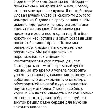
Первая — Михаила больше нет. Вторая —
приезжайте и заберите его маму. Потому
что она мне здесь не нужна. Я остолбенела.
Слова звучали будто из какого-то другого
измерения. Я даже не сразу поняла, о чём
именно идёт речь и почему эта женщина
звонит именно мне. С Михаилом мы
прожили вместе всего один год. Это был
короткий, несчастливый опыт, оставивший
после себя лишь горечь. Потом мы
развелись, и наши пути окончательно
разошлись. Мы не виделись, не
переписывались и никак не
контактировали уже пятнадцать лет.
Пятнадцать лет — это огромный кусок
жизни. За это время я успела построить
успешную карьеру, самостоятельно купить
собственную двухкомнатную квартиру,
обустроить её на свой вкус и полностью
научиться жить одна. У меня всё было
хорошо, была стабильность и покой. Только
вот после того давнего брака я глубоко
внутри решила: моё сердце для мужчин
закрыто навсегда.