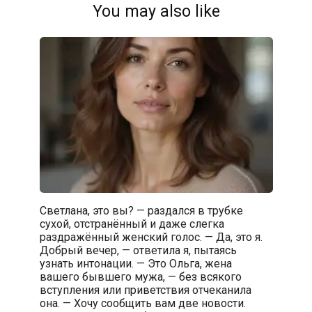
You may also like
Светлана, это вы? — раздался в трубке
сухой, отстранённый и даже слегка
раздражённый женский голос. — Да, это я.
Добрый вечер, — ответила я, пытаясь
узнать интонации. — Это Ольга, жена
вашего бывшего мужа, — без всякого
вступления или приветствия отчеканила
она. — Хочу сообщить вам две новости.