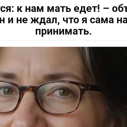
я: к нам мать едет! – о
н и не ждал, что я сама 
принимать.