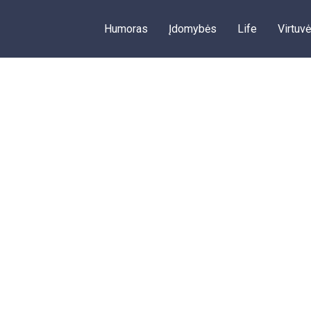
Humoras
Įdomybės
Life
Virtuvė