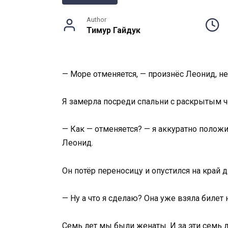
Author
Тимур Гайдук
— Море отменяется, — произнёс Леонид, не
Я замерла посреди спальни с раскрытым че
— Как — отменяется? — я аккуратно полож
Леонид.
Он потёр переносицу и опустился на край д
— Ну а что я сделаю? Она уже взяла билет 
Семь лет мы были женаты. И за эти семь ле