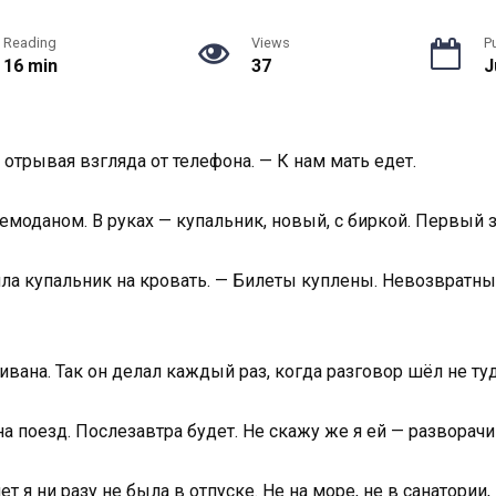
Reading
Views
P
16 min
37
J
 отрывая взгляда от телефона. — К нам мать едет.
моданом. В руках — купальник, новый, с биркой. Первый з
ила купальник на кровать. — Билеты куплены. Невозвратны
ивана. Так он делал каждый раз, когда разговор шёл не туд
на поезд. Послезавтра будет. Не скажу же я ей — разворачи
т я ни разу не была в отпуске. Не на море, не в санатории