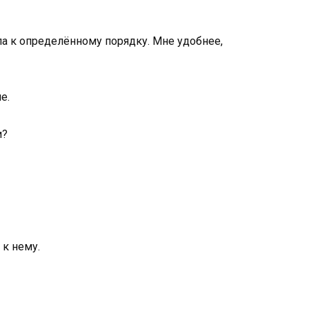
ла к определённому порядку. Мне удобнее,
е.
и?
 к нему.