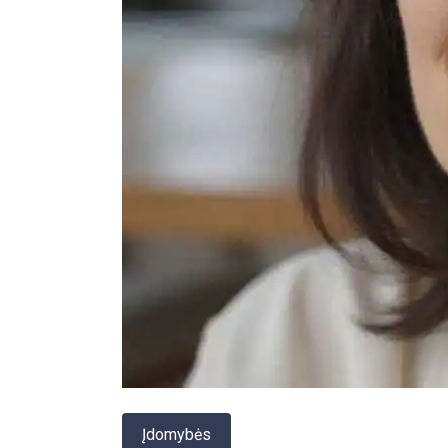
Įdomybės