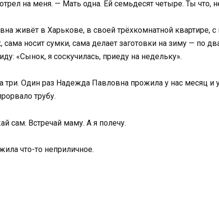
трел на меня. — Мать одна. Ей семьдесят четыре. Ты что,
на живёт в Харькове, в своей трёхкомнатной квартире, с 
, сама носит сумки, сама делает заготовки на зиму — по д
иду: «Сынок, я соскучилась, приеду на недельку».
а три. Один раз Надежда Павловна прожила у нас месяц и у
прорвало трубу.
ай сам. Встречай маму. А я полечу.
ожила что-то неприличное.