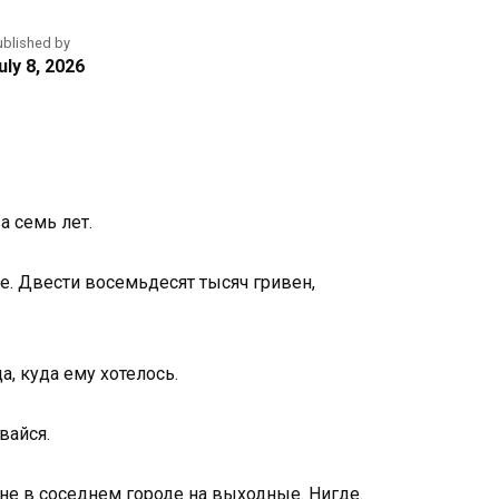
ublished by
uly 8, 2026
а семь лет.
е. Двести восемьдесят тысяч гривен,
а, куда ему хотелось.
вайся.
, не в соседнем городе на выходные. Нигде.