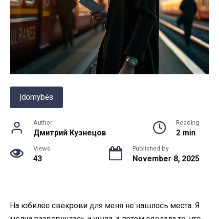
Įdomybės
Author
Reading
Дмитрий Кузнецов
2 min
Views
Published by
43
November 8, 2025
На юбилее свекрови для меня не нашлось места. Я
молча развернулась и ушла, а потом сделала то, что