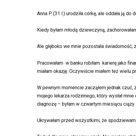
Anna P. (31 l.) urodziła córkę, ale oddała ją 
Kiedy byłam młodą dziewczyną, zachorowałam n
Ale głęboko we mnie pozostała świadomość, że
Pracowałam w banku robiłam karierę jako finan
miałam okazję. Oczywiście miałem też wielu pr
W pewnym momencie zacząłem jednak czuć, że 
mojego lekarza rodzinnego, który wysłał mnie
diagnozę – byłam w czwartym miesiącu ciąży.
Ukrywałam przed wszystkimi, że spodziewam 