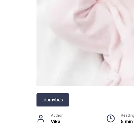
Įdomybės
Author
Readin
Vika
5 min