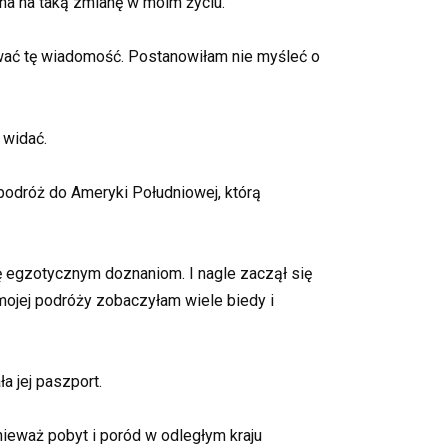
ana na taką zmianę w moim życiu.
ować tę wiadomość. Postanowiłam nie myśleć o
 widać.
podróż do Ameryki Południowej, którą
ię egzotycznym doznaniom. I nagle zaczął się
s mojej podróży zobaczyłam wiele biedy i
a jej paszport.
ieważ pobyt i poród w odległym kraju