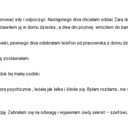
ować siły i odpocząć. Następnego dnia chciałam oddać Zarę do
stawiłem ją w domu dziecka , a dwa dni pózniej wróciłem do ba
ieki, pewnego dnia odebrałam telefon od pracownika z domu dz
ją zostawiałam.
ok tej małej osóbki.
psychicznie , leżała jak lalka i śliniła się. Byłam rozdarta , ni
yzję. Zebrałam się na odwagę i wyjawiłam swój sekret – szefowi