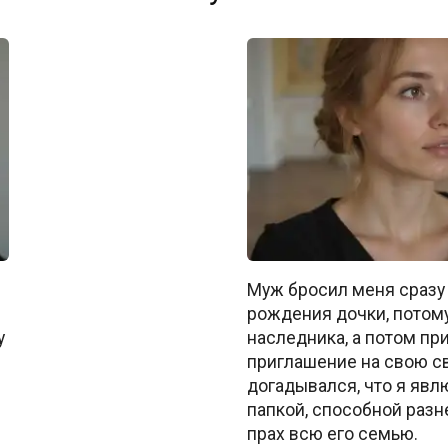
Муж бросил меня сразу
рождения дочки, потому
у
наследника, а потом пр
приглашение на свою св
догадывался, что я явлю
папкой, способной разне
прах всю его семью.