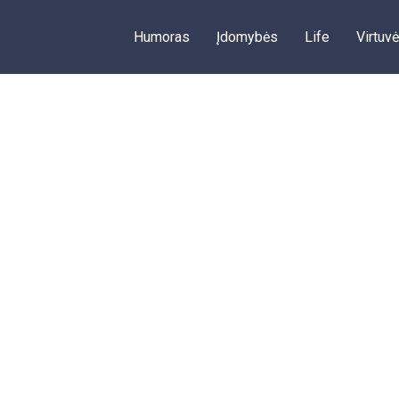
Humoras
Įdomybės
Life
Virtuvė