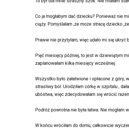
To był dla mnie straszny szok. Nie miałam sta
Co ja mogłabym dać dziecku? Ponieważ nie mia
ciąży. Pomyślałam ,że może stracę dziecko ,ż
Prawie nie przytyłam, więc udało mi się ukryć 
Pięć miesięcy później, to jest w dziewiątym 
zaplanowałam kilka miesięcy wcześniej.
Wszystko było załatwione i opłacone z góry, w
strasliwy ból. Urodziłam córkę w szpitalu , da
ubóstwa, więc zdecydowałam się wrócić razem 
Podróż powrotna nie była łatwa. Nie mogłam wy
W końcu wróciłam do domu, całkowicie wyczerp