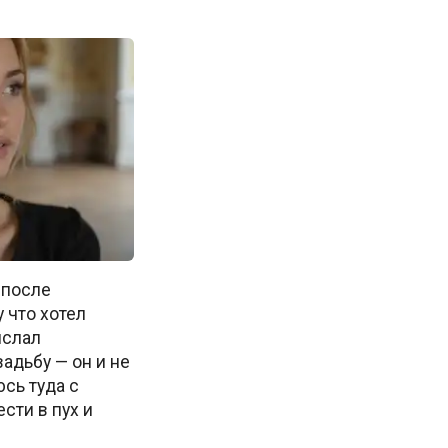
 после
 что хотел
ислал
адьбу — он и не
сь туда с
сти в пух и