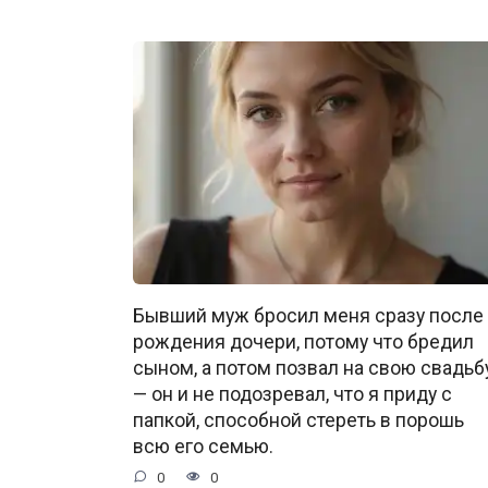
Бывший муж бросил меня сразу после
рождения дочери, потому что бредил
сыном, а потом позвал на свою свадьб
— он и не подозревал, что я приду с
папкой, способной стереть в порошь
всю его семью.
0
0