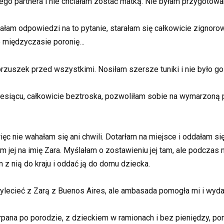
łego partnera i nie chciałam zostać matką. Nie byłam przygotow
łam odpowiedzi na to pytanie, starałam się całkowicie zignor
e międzyczasie poronię…
brzuszek przed wszystkimi. Nosiłam szersze tuniki i nie było go
miesiącu, całkowicie beztroska, pozwoliłam sobie na wymarzoną 
ięc nie wahałam się ani chwili. Dotarłam na miejsce i oddałam s
łam jej na imię Zara. Myślałam o zostawieniu jej tam, ale podcza
z nią do kraju i oddać ją do domu dziecka.
lecieć z Zarą z Buenos Aires, ale ambasada pomogła mi i wydał
ana po porodzie, z dzieckiem w ramionach i bez pieniędzy, pon