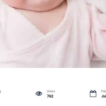
g
Views
Pub
762
Ju