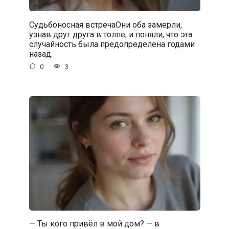
Судьбоносная встречаОни оба замерли,
узнав друг друга в толпе, и поняли, что эта
случайность была предопределена годами
назад.
0
3
— Ты кого привёл в мой дом? — в