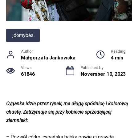
Įdomybės
Author
Reading
Małgorzata Jankowska
4 min
Views
Published by
61846
November 10, 2023
Cyganka idzie przez rynek, ma długą spódnicę i kolorową
chustę. Zatrzymuje się przy kobiecie sprzedającej
ziemniaki:
– Pozwól córko, cygańska babka powie ci prawdę.