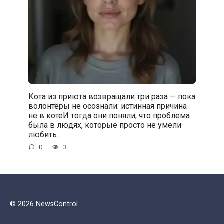
Кота из приюта возвращали три раза — пока
волонтёры не осознали: истинная причина
не в котеИ тогда они поняли, что проблема
была в людях, которые просто не умели
любить.
0
3
© 2026 NewsControl