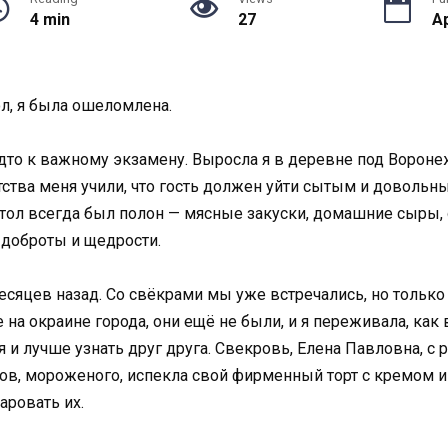
4 min
27
Ap
ол, я была ошеломлена.
удто к важному экзамену. Выросла я в деревне под Вороне
ства меня учили, что гость должен уйти сытым и довольны
ол всегда был полон — мясные закуски, домашние сыры, о
 доброты и щедрости.
яцев назад. Со свёкрами мы уже встречались, но только н
 на окраине города, они ещё не были, и я переживала, как
и лучше узнать друг друга. Свекровь, Елена Павловна, с р
тов, мороженого, испекла свой фирменный торт с кремом и
аровать их.