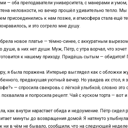
и — оба преподаватели университета, с манерами и умом,
 стена неловкости, но вечер прошёл удивительно тепло. Мы
ем присоединились к нам позже, и атмосфера стала ещё те
 понравилось, и это согрело мне душу.
рела новое платье — тёмно-синее, с аккуратным вырезом,
 душе, в них нет души. Муж, Пётр, с утра ворчал, что хочет
 готовится к нашему приходу. Придёшь сытым — обидится! П
ру, я была поражена. Интерьер выглядел как с обложки жу
бенного, предвкушая уютный вечер. Но увидев их стол, я з
кофе?» — спросила свекровь с лёгкой улыбкой, словно это
похвалила и попросила рецепт. Чай с куском торта — вот и
ала, как внутри нарастает обида и недоумение. Пётр сидел 
считает минуты до возвращения домой. Я натянуто улыбнулас
к ни в чём не бывало, сообщили, что на следующей неделе с