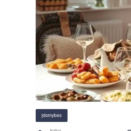
Įdomybės
Author