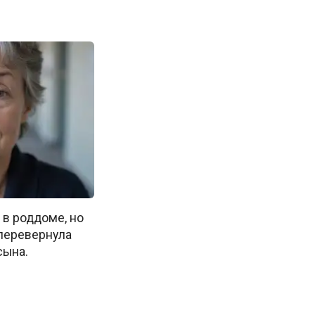
 в роддоме, но
перевернула
сына.