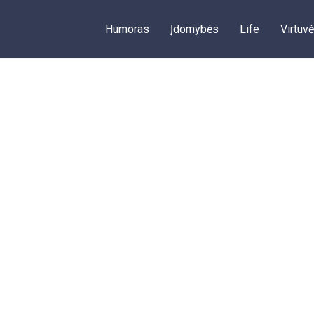
Humoras
Įdomybės
Life
Virtuvė