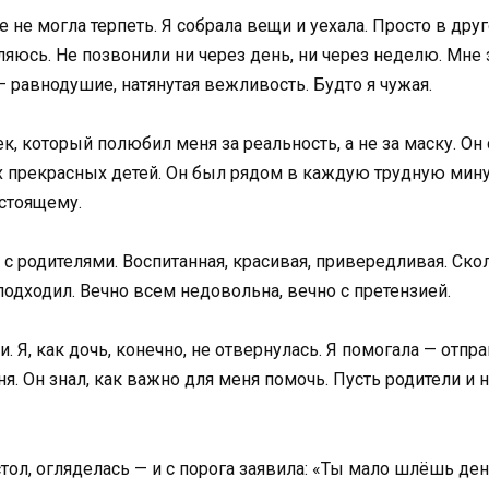
не могла терпеть. Я собрала вещи и уехала. Просто в друго
ляюсь. Не позвонили ни через день, ни через неделю. Мне 
 — равнодушие, натянутая вежливость. Будто я чужая.
к, который полюбил меня за реальность, а не за маску. О
х прекрасных детей. Он был рядом в каждую трудную мину
астоящему.
с родителями. Воспитанная, красивая, привередливая. Скол
подходил. Вечно всем недовольна, вечно с претензией.
 Я, как дочь, конечно, не отвернулась. Я помогала — отп
я. Он знал, как важно для меня помочь. Пусть родители и 
 стол, огляделась — и с порога заявила: «Ты мало шлёшь д