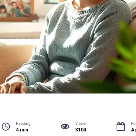
Reading
Views
Pu
4 min
3104
Ap