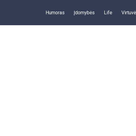
Humoras
Įdomybės
Life
Virtuvė