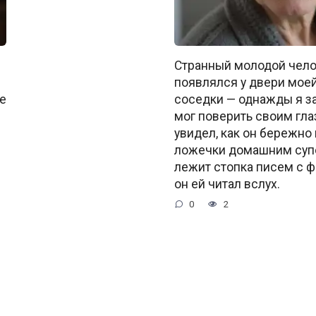
Странный молодой чело
появлялся у двери моей
е
соседки — однажды я за
мог поверить своим гла
увидел, как он бережно 
ложечки домашним супо
лежит стопка писем с ф
он ей читал вслух.
0
2