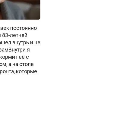
век постоянно
 83-летней
шел внутрь и не
замВнутри я
кормит её с
м, а на столе
ронта, которые