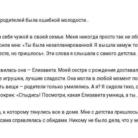
я родителей была ошибкой молодости…
 себя чужой в своей семье. Меня никогда просто так не об
рила мне: «Ты была незапланированной. Я вышла замуж тол
те, но пришлось». Эти слова я слышала с самого детства.
явилась она — Елизавета. Моей сестре с рождения доставало
 игрушки, лучшие сладости. Она могла в любой момент по
ть вещи — родители только умилялись. А я? Я сидела тихо, 
 окрик: «Стыдись! Посмотри, какая Елизавета умница, а ты
ла, к которому тянулись все в доме. Мне с детства пришло
сама справлялась с обидами. Никому не было дела, что у ме