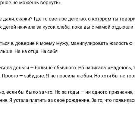
тарное не можешь вернуть».
 дали, скажи? Где то светлое детство, о котором ты говор
х детей нянчила за кусок хлеба, пока вы с мамой отдыхали 
реться в доверие к моему мужу, манипулировать жалостью.
ьше. Не на отца. На себя.
ревела деньги — больше обычного. Но написала: «Надеюсь, 
. Просто — забудьте. Я не просила любви. Но хотя бы не тр
, если бы было за что. Но за годы — ни одного признания, 
я. Я устала платить за своё рождение. За то, что появилас