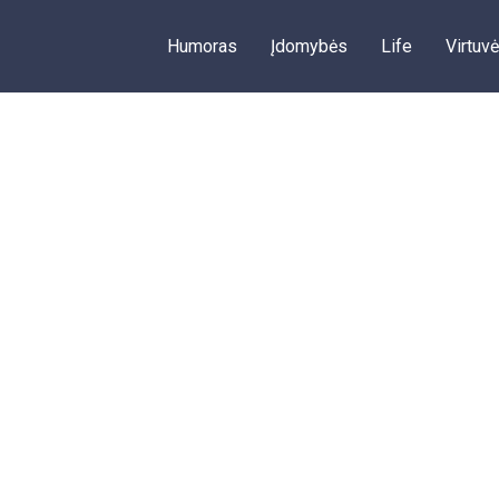
Humoras
Įdomybės
Life
Virtuvė