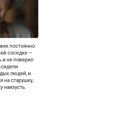
век постоянно
ней соседке —
 и не поверил
 сидели
дых людей, и
я на старушку,
у наизусть.