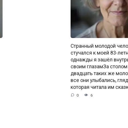
Странный молодой чело
стучался к моей 83-лет
однажды я зашёл внутрь
своим глазамЗа столом
двадцать таких же моло
все они улыбались, гляд
которая читала им сказк
0
6