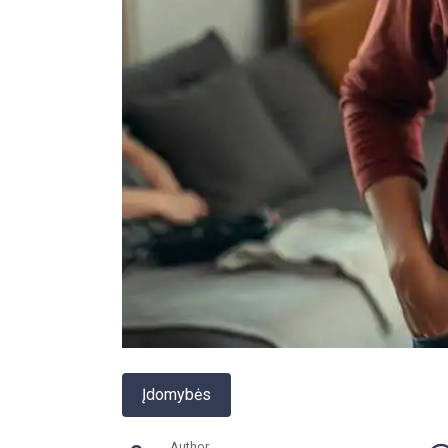
Įdomybės
Author