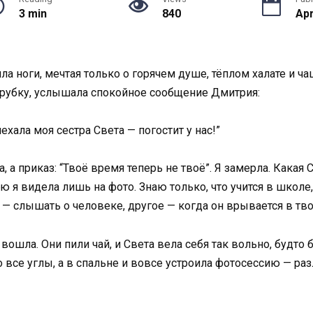
3 min
840
Apr
ла ноги, мечтая только о горячем душе, тёплом халате и ч
трубку, услышала спокойное сообщение Дмитрия:
ехала моя сестра Света — погостит у нас!”
а, а приказ: “Твоё время теперь не твоё”. Я замерла. Кака
ю я видела лишь на фото. Знаю только, что учится в школе,
о — слышать о человеке, другое — когда он врывается в тво
 вошла. Они пили чай, и Света вела себя так вольно, будто
о все углы, а в спальне и вовсе устроила фотосессию — р