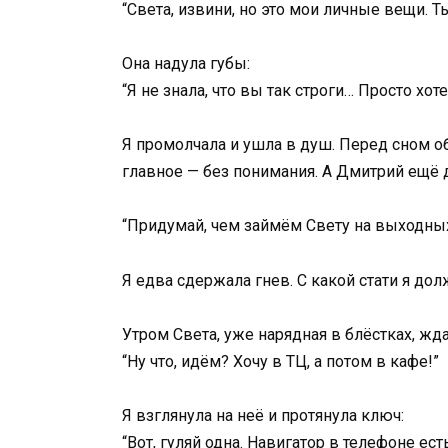
“Света, извини, но это мои личные вещи. Т
Она надула губы:
“Я не знала, что вы так строги… Просто хот
Я промолчала и ушла в душ. Перед сном об
главное — без понимания. А Дмитрий ещё 
“Придумай, чем займём Свету на выходных
Я едва сдержала гнев. С какой стати я до
Утром Света, уже нарядная в блёстках, жда
“Ну что, идём? Хочу в ТЦ, а потом в кафе!”
Я взглянула на неё и протянула ключ:
“Вот, гуляй одна. Навигатор в телефоне есть