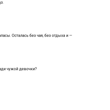
о.
асы. Осталась без чая, без отдыха и —
ради чужой девочки?