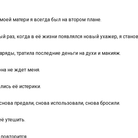
 моей матери я всегда был на втором плане.
й раз, когда в её жизни появлялся новый ухажер, я стано
аряды, тратила последние деньги на духи и макияж.
она не ждет меня.
лись её истерики.
 снова предали, снова использовали, снова бросили.
её утешить.
 повторится.