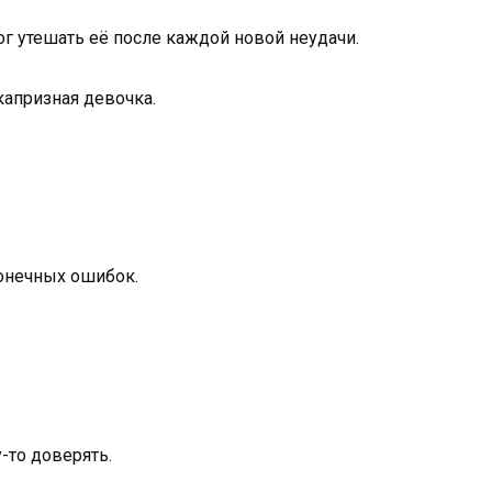
ог утешать её после каждой новой неудачи.
капризная девочка.
конечных ошибок.
-то доверять.