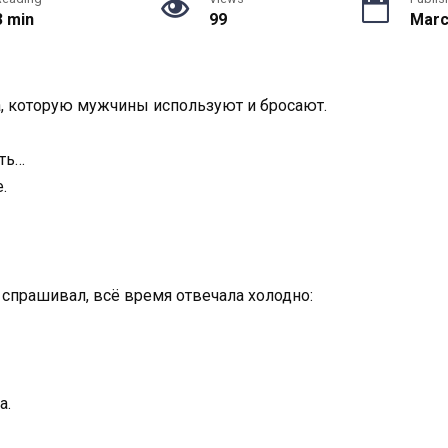
3 min
99
Marc
, которую мужчины используют и бросают.
ть…
.
я спрашивал, всё время отвечала холодно:
а.