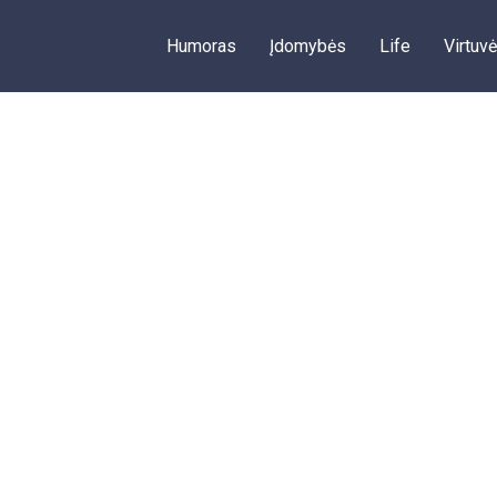
Humoras
Įdomybės
Life
Virtuvė