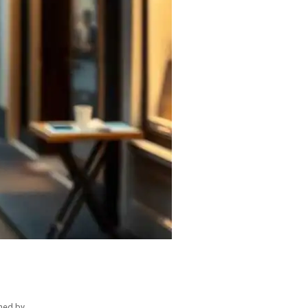
hed by