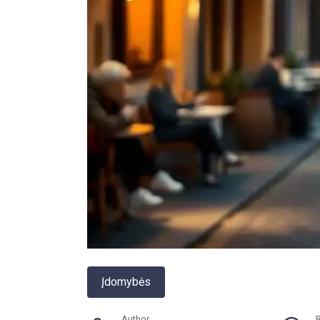
Įdomybės
Author