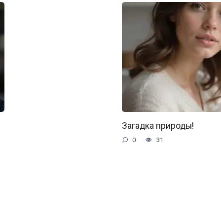
Загадка природы!
0
31