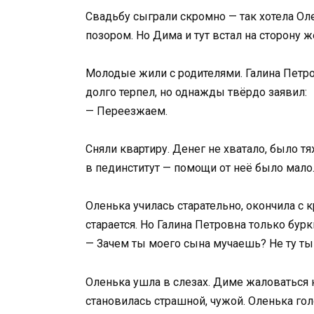
Свадьбу сыграли скромно — так хотела Олен
позором. Но Дима и тут встал на сторону 
Молодые жили с родителями. Галина Петров
долго терпел, но однажды твёрдо заявил:
— Переезжаем.
Сняли квартиру. Денег не хватало, было тя
в пединститут — помощи от неё было мало
Оленька училась старательно, окончила с 
старается. Но Галина Петровна только бурк
— Зачем ты моего сына мучаешь? Не ту ты
Оленька ушла в слезах. Диме жаловаться не
становилась страшной, чужой. Оленька гол