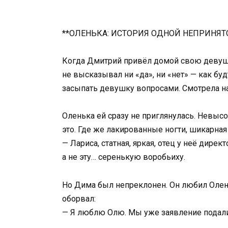
**ОЛЕНЬКА: ИСТОРИЯ ОДНОЙ НЕПРИНЯТ
Когда Дмитрий привёл домой свою девушку 
не высказывал ни «да», ни «нет» — как буд
засыпать девушку вопросами. Смотрела на 
Оленька ей сразу не приглянулась. Невысо
это. Где же лакированные ногти, шикарная 
— Лариса, статная, яркая, отец у неё дире
а не эту… серенькую воробьиху.
Но Дима был непреклонен. Он любил Оленьк
оборвал:
— Я люблю Олю. Мы уже заявление подали. 