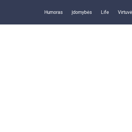
Humoras
Įdomybės
Life
Virtuvė