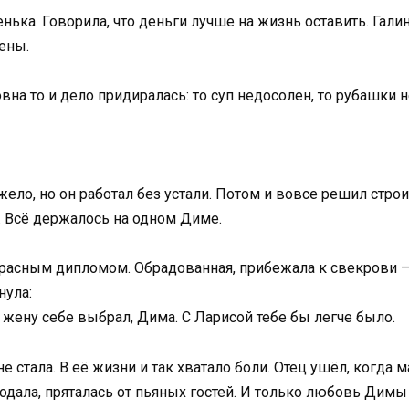
ька. Говорила, что деньги лучше на жизнь оставить. Галин
жены.
на то и дело придиралась: то суп недосолен, то рубашки н
жело, но он работал без устали. Потом и вовсе решил стро
. Всё держалось на одном Диме.
красным дипломом. Обрадованная, прибежала к свекрови — 
нула:
 жену себе выбрал, Дима. С Ларисой тебе бы легче было.
 стала. В её жизни и так хватало боли. Отец ушёл, когда ма
одала, пряталась от пьяных гостей. И только любовь Димы 