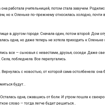
а она работала учительницей, потом стала завучем. Родили
ем, но к Оленьке по-прежнему относилась холодно, почти
ище в другом городе. Сначала один, потом второй. Дом опу
алась одна, но даже теперь не хотела приходить к Оленьке 
ись все — сыновья с невестами, друзья, соседи. Даже свек
 Села, побледнела. Все перепугались.
 Вернулась с новостью, от которой сама остолбенела: она
меяться будут…
. Осталась одна, сжавшись от боли. И утром пошла к свекр
сткое слово — тогда легче будет решиться…