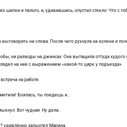
шапки и пальто, и, удивившись, опустил стекло: Что с тоб
 выговорить ни слова. После чего рухнула на колени и по
обы, ни разводы на джинсах. Она вытащила оттуда худого о
глядел на неё с выражением «какой-то цирк у подъезда».
встреча на работе.
аметила! Боялась, ты поедешь и…
мыкнул. Вот чудная. Ну дела…
му? удивлённо запыхтел Марина.