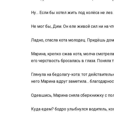
Ну… Если бы хотел жить под колёса не лез.
Не мог бы, Дим. Он еле живой сил ни на чт
Ладно, спасла кота молодец. Придёшь домо
Марина, крепко сжав кота, молча смотрела
его черствость бросалась в глаза. Поняла 
Глянула на бедолагу-кота: тот действите
него Марина вдруг заметила… благодарнос
Одевшись, Марина сняла сберкнижку с полк
Куда едем? бодро улыбнулся водитель, ког