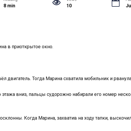
8 min
10
Ju
ина в приоткрытое окно.
ёл двигатель. Тогда Марина схватила мобильник и рванула
о этажа вниз, пальцы судорожно набирали его номер неско
госклонны. Когда Марина, захватив на ходу тапки, выскочил