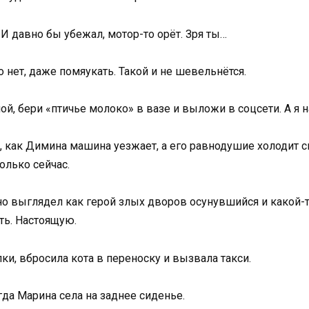
 И давно бы убежал, мотор-то орёт. Зря ты…
о нет, даже помяукать. Такой и не шевельнётся.
й, бери «птичье молоко» в вазе и выложи в соцсети. А я н
, как Димина машина уезжает, а его равнодушие холодит с
только сейчас.
льно выглядел как герой злых дворов осунувшийся и какой
ть. Настоящую.
и, вбросила кота в переноску и вызвала такси.
да Марина села на заднее сиденье.