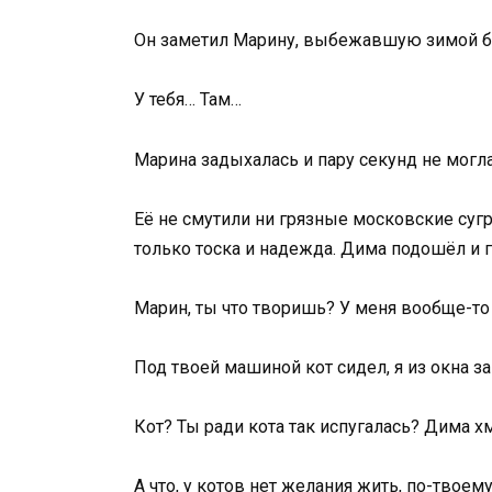
Он заметил Марину, выбежавшую зимой без 
У тебя… Там…
Марина задыхалась и пару секунд не могла
Её не смутили ни грязные московские сугр
только тоска и надежда. Дима подошёл и 
Марин, ты что творишь? У меня вообще-то 
Под твоей машиной кот сидел, я из окна з
Кот? Ты ради кота так испугалась? Дима х
А что, у котов нет желания жить, по-твое