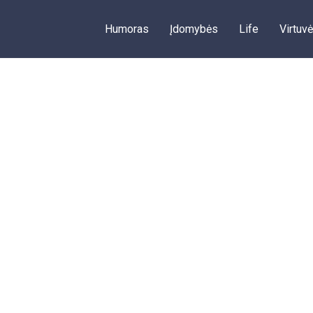
Humoras
Įdomybės
Life
Virtuvė