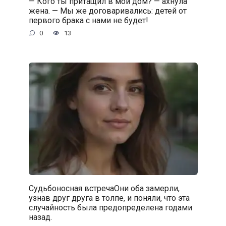
— Кого ты притащил в мой дом? — ахнула
жена. — Мы же договаривались: детей от
первого брака с нами не будет!
0
13
Судьбоносная встречаОни оба замерли,
узнав друг друга в толпе, и поняли, что эта
случайность была предопределена годами
назад.