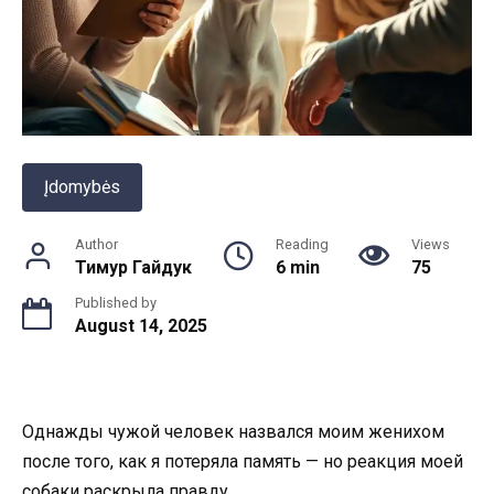
Įdomybės
Author
Reading
Views
Тимур Гайдук
6 min
75
Published by
August 14, 2025
Однажды чужой человек назвался моим женихом
после того, как я потеряла память — но реакция моей
собаки раскрыла правду.