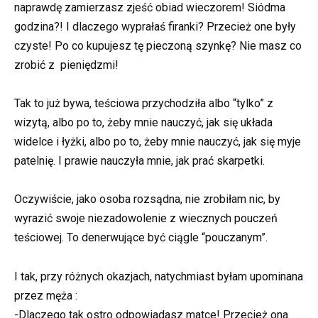
naprawdę zamierzasz zjeść obiad wieczorem! Siódma
godzina?! I dlaczego wyprałaś firanki? Przecież one były
czyste! Po co kupujesz tę pieczoną szynkę? Nie masz co
zrobić z pieniędzmi!
Tak to już bywa, teściowa przychodziła albo “tylko” z
wizytą, albo po to, żeby mnie nauczyć, jak się układa
widelce i łyżki, albo po to, żeby mnie nauczyć, jak się myje
patelnię. I prawie nauczyła mnie, jak prać skarpetki.
Oczywiście, jako osoba rozsądna, nie zrobiłam nic, by
wyrazić swoje niezadowolenie z wiecznych pouczeń
teściowej. To denerwujące być ciągle “pouczanym”.
I tak, przy różnych okazjach, natychmiast byłam upominana
przez męża :
-Dlaczego tak ostro odpowiadasz matce! Przecież ona