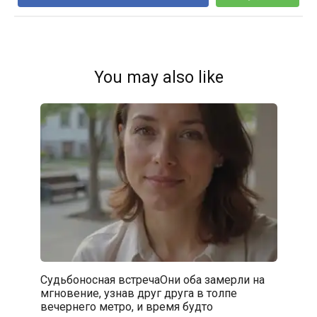
You may also like
Судьбоносная встречаОни оба замерли на
мгновение, узнав друг друга в толпе
вечернего метро, и время будто