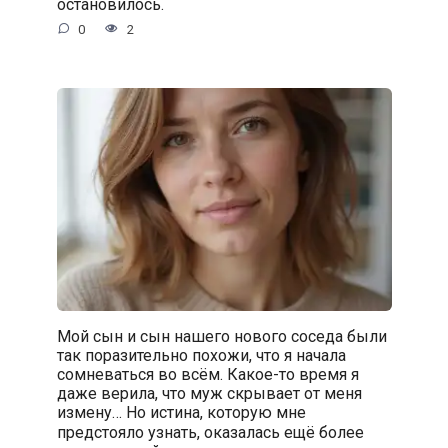
остановилось.
0
2
Мой сын и сын нашего нового соседа были
так поразительно похожи, что я начала
сомневаться во всём. Какое-то время я
даже верила, что муж скрывает от меня
измену… Но истина, которую мне
предстояло узнать, оказалась ещё более