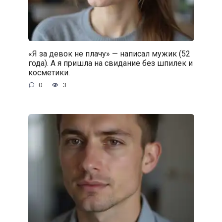
«Я за девок не плачу» — написал мужик (52
года). А я пришла на свидание без шпилек и
косметики.
0
3