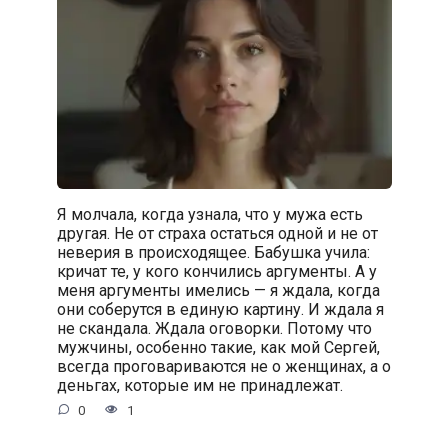
Я молчала, когда узнала, что у мужа есть
другая. Не от страха остаться одной и не от
неверия в происходящее. Бабушка учила:
кричат те, у кого кончились аргументы. А у
меня аргументы имелись — я ждала, когда
они соберутся в единую картину. И ждала я
не скандала. Ждала оговорки. Потому что
мужчины, особенно такие, как мой Сергей,
всегда проговариваются не о женщинах, а о
деньгах, которые им не принадлежат.
0
1