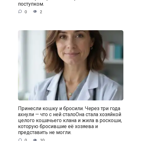
поступком.
0
2
Принесли кошку и бросили. Через три года
ахнули — что с ней сталоОна стала хозяйкой
целого кошачьего клана и жила в роскоши,
которую бросившие её хозяева и
представить не могли.
0
10