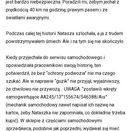
jest bardzo niebezpieczna. Poradzili mi, żebym jechał z
prędkością 40 km na godzinę, prawym pasem i ze
światłami awaryjnymi.
Podczas całej tej historii Natasza szlochała, a ja z trudem
powstrzymywałem śmiech. Ale i na tym się nie skończyło.
Kiedy przyjechała do serwisu samochodowego i
opowiedziała pracownikowi swoją historię, ten
potwierdził, że bez “ochrony podwozia” nie ma czego
szukać. Ale w naprawie “guzik” nie przyjął, wyjaśniwszy,
że chwilowo nie przywożą… UWAGA: “zostawili wkręty
samogwintujące AA245/13″155674/546388/Ais”
(mechanik samochodowy nawet napisał ich nazwę na
kartce, żeby Nataszka nie zapomniała, co dokładnie trzeba
kupić). W sklepie z częściami samochodowymi
sprzedawca, podobnie jak poprzedni, wydawał się mieć