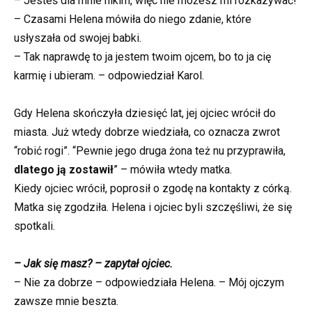
– Jesteś dla mnie nikim, więc nie możesz mi rozkazywać!
– Czasami Helena mówiła do niego zdanie, które
usłyszała od swojej babki.
– Tak naprawdę to ja jestem twoim ojcem, bo to ja cię
karmię i ubieram. – odpowiedział Karol.
Gdy Helena skończyła dziesięć lat, jej ojciec wrócił do
miasta. Już wtedy dobrze wiedziała, co oznacza zwrot
“robić rogi”. “Pewnie jego druga żona też nu przyprawiła,
dlatego ją zostawił
” – mówiła wtedy matka.
Kiedy ojciec wrócił, poprosił o zgodę na kontakty z córką.
Matka się zgodziła. Helena i ojciec byli szczęśliwi, że się
spotkali.
– Jak się masz? – zapytał ojciec.
– Nie za dobrze – odpowiedziała Helena. – Mój ojczym
zawsze mnie beszta.