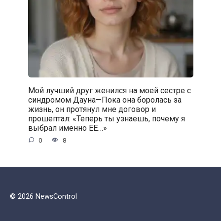
Мой лучший друг женился на моей сестре с
синдромом Дауна—Пока она боролась за
жизнь, он протянул мне договор и
прошептал: «Теперь ты узнаешь, почему я
выбрал именно ЕЁ…»
0
8
© 2026 NewsControl