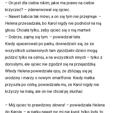
– On jest dla ciebie nikim, jakie ma prawo na ciebie
krzyczeć? – zdenerwował się ojciec.
– Nawet babcia tak mówi, a on się tym nie przejmuje. –
Helena przesadzała, bo Karol nigdy nie podniósł na nią
głosu. Chciała tylko, żeby ojciec się o nią martwił.
– Dobrze, zajmę się tym. – powiedział tata.
Kiedy spacerowali po parku, dowiedzieli się, że ze
wszystkich ustawionych tam zjeżdżalni dzieci mogą
jeździć tylko na ośmiu, a na wszystkich innych – tylko z
dorosłymi, ale ojciec nie zgodził się na przejażdżkę.
Wtedy Helena powiedziała ojcu, że zbliżają się jej
urodziny i marzy o nowym smartfonie. Kiedy matka
przyszła po córkę, powiedziała mu, że Karol nigdy nie
krzyczy na małą, ale on nie chciał jej słuchać.
– Mój ojciec to prawdziwy sknera! – powiedziała Helena
do Karola. – w parku nawet nic mi nie kupił, tylko lody, to