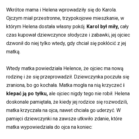
Wkrótce mama i Helena wprowadziły się do Karola.
Ojczym miał przestronne, trzypokojowe mieszkanie, w
którym Helena dostała własny pokój.
Karol był miły,
cały
czas kupował dziewczynce słodycze i zabawki, jej ojciec
dzwonił do niej tylko wtedy, gdy chciał się pokłócić z jej
matką.
Wtedy matka powiedziała Helence, że ojciec ma nową
rodzinę i że się przeprowadził. Dziewczynka poczuła się
zraniona, bo go kochała. Matka mogła na nią krzyczeć
i
klepać ją po tyłku,
ale ojciec nigdy tego nie robił. Helena
doskonale pamiętała, że kiedy jej rodzice się rozwodzili,
matka krzyczała na ojca, nawet chciała go uderzyć. W
pamięci dziewczynki na zawsze utkwiło zdanie, które
matka wypowiedziała do ojca na koniec: