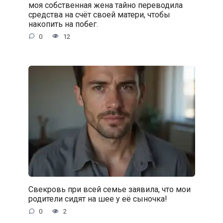
моя собственная жена тайно переводила
средства на счёт своей матери, чтобы
накопить на побег.
0
12
Свекровь при всей семье заявила, что мои
родители сидят на шее у её сыночка!
0
2