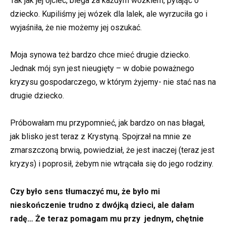
Tak jak jej ojciec, biega za każdym wózkiem, pytając o
dziecko. Kupiliśmy jej wózek dla lalek, ale wyrzuciła go i
wyjaśniła, że nie możemy jej oszukać.
Moja synowa też bardzo chce mieć drugie dziecko.
Jednak mój syn jest nieugięty – w dobie poważnego
kryzysu gospodarczego, w którym żyjemy- nie stać nas na
drugie dziecko.
Próbowałam mu przypomnieć, jak bardzo on nas błagał,
jak blisko jest teraz z Krystyną. Spojrzał na mnie ze
zmarszczoną brwią, powiedział, że jest inaczej (teraz jest
kryzys) i poprosił, żebym nie wtrącała się do jego rodziny.
Czy było sens tłumaczyć mu, że było mi
nieskończenie trudno z dwójką dzieci, ale dałam
radę… Że teraz pomagam mu przy jednym, chętnie