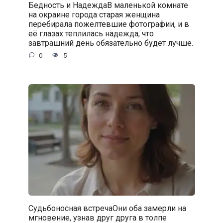
Бедность и НадеждаВ маленькой комнате
на окраине города старая женщина
перебирала пожелтевшие фотографии, и в
её глазах теплилась надежда, что
завтрашний день обязательно будет лучше.
0
5
Судьбоносная встречаОни оба замерли на
мгновение, узнав друг друга в толпе