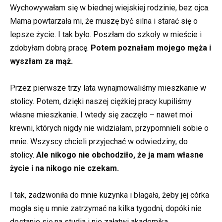
Wychowywałam się w biednej wiejskiej rodzinie, bez ojca.
Mama powtarzała mi, że muszę być silna i starać się o
lepsze życie. I tak było. Poszłam do szkoły w mieście i
zdobyłam dobrą pracę.
Potem poznałam mojego męża i
wyszłam za mąż.
Przez pierwsze trzy lata wynajmowaliśmy mieszkanie w
stolicy. Potem, dzięki naszej ciężkiej pracy kupiliśmy
własne mieszkanie. I wtedy się zaczęło – nawet moi
krewni, których nigdy nie widziałam, przypomnieli sobie o
mnie. Wszyscy chcieli przyjechać w odwiedziny, do
stolicy.
Ale nikogo nie obchodziło, że ja mam własne
życie i na nikogo nie czekam.
I tak, zadzwoniła do mnie kuzynka i błagała, żeby jej córka
mogła się u mnie zatrzymać na kilka tygodni, dopóki nie
dostanie się na studia i nie załatwi akademika.