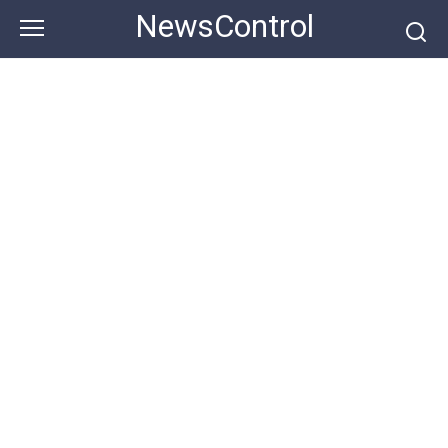
Skip
NewsControl
to
content