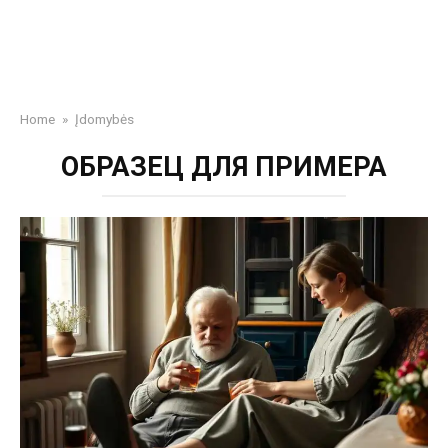
Home
»
Įdomybės
OБPAЗEЦ ДЛЯ ПPИMEPA