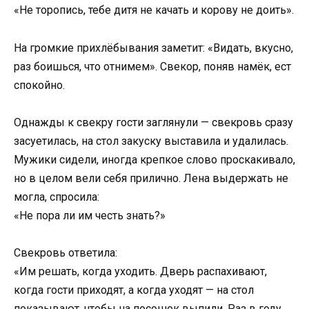
«Не торопись, тебе дитя не качать и корову не доить».
На громкие прихлёбывания заметит: «Видать, вкусно,
раз боишься, что отнимем». Свекор, поняв намёк, ест
спокойно.
Однажды к свекру гости заглянули — свекровь сразу
засуетилась, на стол закуску выставила и удалилась.
Мужики сидели, иногда крепкое слово проскакивало,
но в целом вели себя прилично. Лена выдержать не
могла, спросила:
«Не пора ли им честь знать?»
Свекровь ответила:
«Им решать, когда уходить. Дверь распахивают,
когда гости приходят, а когда уходят — на стол
показывают, чтобы на посошок выпили. Раз в году