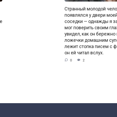
Странный молодой чело
появлялся у двери моей
е
соседки — однажды я за
мог поверить своим гла
увидел, как он бережно 
ложечки домашним супо
лежит стопка писем с ф
он ей читал вслух.
0
2