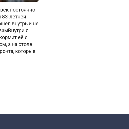
век постоянно
 83-летней
шел внутрь и не
замВнутри я
кормит её с
м, а на столе
ронта, которые