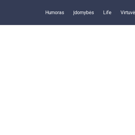
Humoras
Įdomybės
Life
Virtuvė