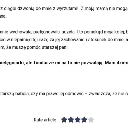
raz ciągle dzwonią do mnie z wyrzutami! Z moją mamą nie mogą 
ana.
 mnie wychowała, pielęgnowała, uczyła. I to poniekąd moja kolej, by
cić w niepamięć tę urazę za jej zachowanie i stosunek do mnie, 
em, że muszę pomóc starszej pani.
lęgniarki, ale fundusze mi na to nie pozwalają. Mam dzieck
tarszą babcią, czy ma prawo jej odmówić – zwłaszcza, że nie r
Rate article