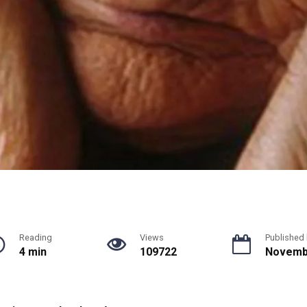
Reading
Views
Published
4 min
109722
Novembe