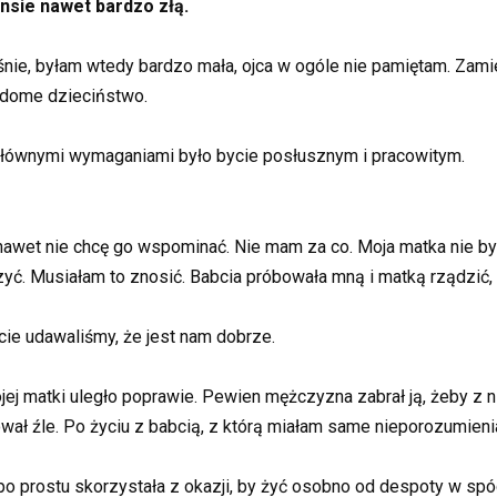
nsie nawet bardzo złą.
eśnie, byłam wtedy bardzo mała, ojca w ogóle nie pamiętam. Zam
iadome dzieciństwo.
 Głównymi wymaganiami było bycie posłusznym i pracowitym.
 nawet nie chcę go wspominać. Nie mam za co. Moja matka nie by
yć. Musiałam to znosić. Babcia próbowała mną i matką rządzić, ż
cie udawaliśmy, że jest nam dobrze.
ojej matki uległo poprawie. Pewien mężczyzna zabrał ją, żeby z 
ktował źle. Po życiu z babcią, z którą miałam same nieporozumieni
po prostu skorzystała z okazji, by żyć osobno od despoty w spód