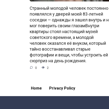
Странный молодой человек постоянно
появлялся у дверей моей 83-летней
соседки — однажды я зашел внутрь и н
мог поверить своим глазамВнутри
квартиры стоял настоящий музей
советского времени, а молодой
человек оказался её внуком, который
тайно восстанавливал старые
фотографии и вещи, чтобы устроить ей
сюрприз на день рождения.
0
2
Home
Privacy Policy