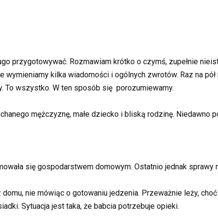
ługo przygotowywać. Rozmawiam krótko o czymś, zupełnie nieis
 wymieniamy kilka wiadomości i ogólnych zwrotów. Raz na pół roku
iny. To wszystko. W ten sposób się porozumiewamy.
ochanego mężczyznę, małe dziecko i bliską rodzinę. Niedawno 
owała się gospodarstwem domowym. Ostatnio jednak sprawy nie 
z domu, nie mówiąc o gotowaniu jedzenia. Przeważnie leży, cho
ki. Sytuacja jest taka, że babcia potrzebuje opieki.