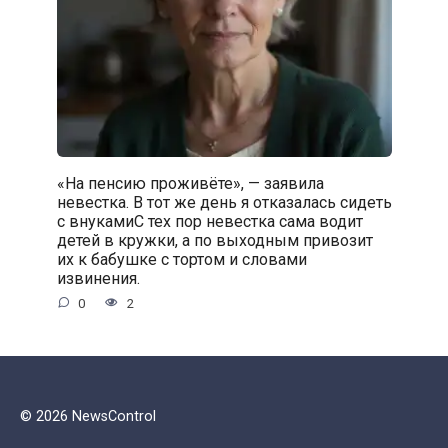
«На пенсию проживёте», — заявила
невестка. В тот же день я отказалась сидеть
с внукамиС тех пор невестка сама водит
детей в кружки, а по выходным привозит
их к бабушке с тортом и словами
извинения.
0
2
© 2026 NewsControl