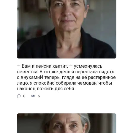
— Вам и пенсии хватит, — усмехнулась
невестка. В тот же день я перестала сидеть
с внукамиИ теперь, глядя на её растерянное
лицо, я спокойно собирала чемодан, чтобы
наконец пожить для себя.
0
6