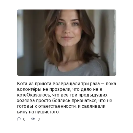
Кота из приюта возвращали три раза — пока
волонтёры не прозрели, что дело не в
котеОказалось, что все три предыдущих
хозяева просто боялись признаться, что не
готовы к ответственности, и сваливали
вину на пушистого.
0
3