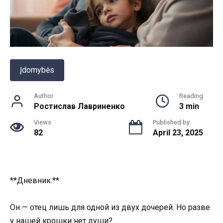
Įdomybės
Author
Reading
Ростислав Лавриненко
3 min
Views
Published by
82
April 23, 2025
**Дневник.**
Он — отец лишь для одной из двух дочерей. Но разве
у нашей крошки нет души?..